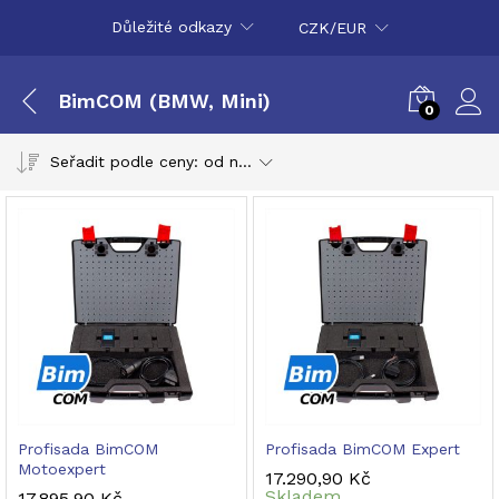
Důležité odkazy
CZK/EUR
BimCOM (BMW, Mini)
0
Seřadit podle ceny: od nejvyšší k nejnižší
Profisada BimCOM
Profisada BimCOM Expert
Motoexpert
17.290,90
Kč
Skladem
17.895,90
Kč