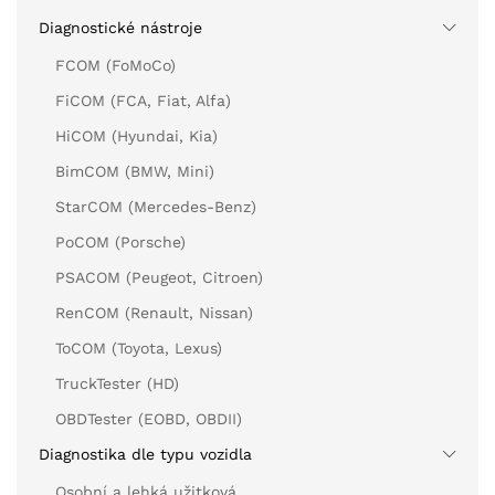
Diagnostické nástroje
FCOM (FoMoCo)
FiCOM (FCA, Fiat, Alfa)
HiCOM (Hyundai, Kia)
BimCOM (BMW, Mini)
StarCOM (Mercedes-Benz)
PoCOM (Porsche)
PSACOM (Peugeot, Citroen)
RenCOM (Renault, Nissan)
ToCOM (Toyota, Lexus)
TruckTester (HD)
OBDTester (EOBD, OBDII)
Diagnostika dle typu vozidla
Osobní a lehká užitková