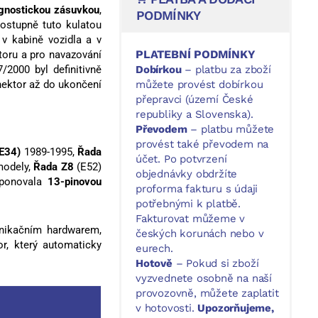
agnostickou zásuvkou
,
PODMÍNKY
ostupně tuto kulatou
í v kabině vozidla a v
PLATEBNÍ PODMÍNKY
toru a pro navazování
7/2000 byl definitivně
Dobírkou
– platbu za zboží
onektor až do ukončení
můžete provést dobírkou
přepravci (území České
republiky a Slovenska).
Převodem
– platbu můžete
provést také převodem na
(E34)
1989-1995,
Řada
účet. Po potvrzení
modely,
Řada Z8
(E52)
objednávky obdržíte
ponovala
13-pinovou
proforma fakturu s údaji
potřebnými k platbě.
Fakturovat můžeme v
nikačním hardwarem,
českých korunách nebo v
r, který automaticky
eurech.
Hotově
– Pokud si zboží
vyzvednete osobně na naší
provozovně, můžete zaplatit
v hotovosti.
Upozorňujeme,