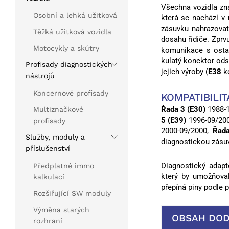
Všechna vozidla z
Osobní a lehká užitková
která se nachází v
zásuvku nahrazova
Těžká užitková vozidla
dosahu řidiče. Zprv
Motocykly a skútry
komunikace s ostat
kulatý konektor od
Profisady diagnostických
jejich výroby (
E38
k
nástrojů
Koncernové profisady
KOMPATIBILIT
Řada 3 (E30)
1988-
Multiznačkové
5 (E39)
1996-09/20
profisady
2000-09/2000,
Řad
Služby, moduly a
diagnostickou zásuv
příslušenství
Diagnostický adap
Předplatné immo
který by umožňoval
kalkulací
přepíná piny podle
Rozšiřující SW moduly
Výměna starých
OBSAH DO
rozhraní