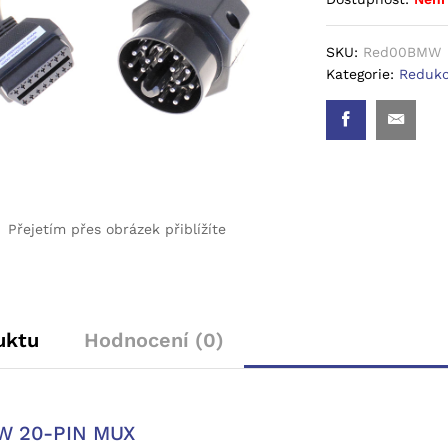
SKU:
Red00BMW
Kategorie:
Redukc
Přejetím přes obrázek přiblížíte
uktu
Hodnocení (0)
W 20-PIN MUX