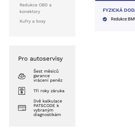
Redukce OBD a
FYZICKÁ DO
konektory
Redukce BM
Kufry a boxy
Pro autoservisy
Šest měsíců
garance
vrácení peněz
Tři roky záruka
Dvě kalkulace
PATSCODE k
vybraným
diagnostikám