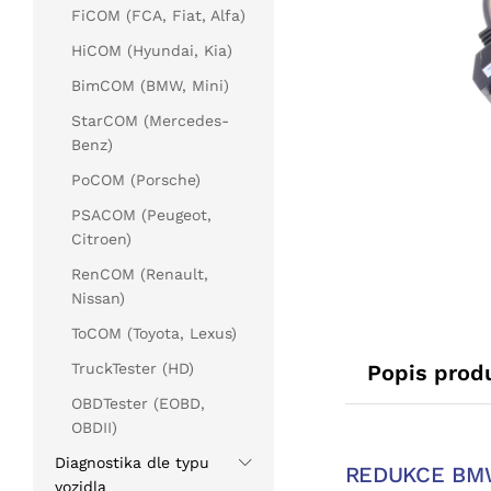
FiCOM (FCA, Fiat, Alfa)
HiCOM (Hyundai, Kia)
BimCOM (BMW, Mini)
StarCOM (Mercedes-
Benz)
PoCOM (Porsche)
PSACOM (Peugeot,
Citroen)
RenCOM (Renault,
Nissan)
ToCOM (Toyota, Lexus)
Popis prod
TruckTester (HD)
OBDTester (EOBD,
OBDII)
Diagnostika dle typu
REDUKCE BM
vozidla