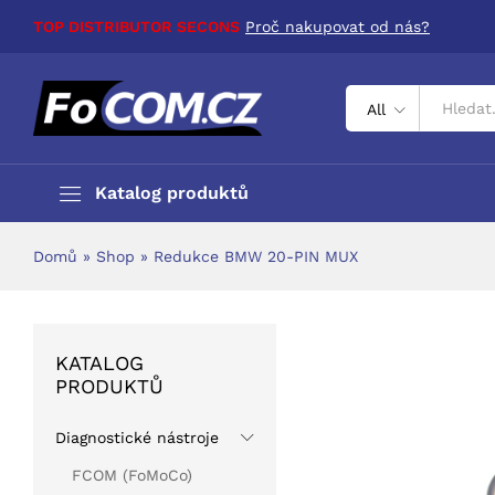
Redukce BMW 20-PIN MUX
TOP DISTRIBUTOR SECONS
Proč nakupovat od nás?
Popis produktu
Hodnocení (0)
All
Katalog produktů
Domů
»
Shop
»
Redukce BMW 20-PIN MUX
KATALOG
PRODUKTŮ
Diagnostické nástroje
FCOM (FoMoCo)