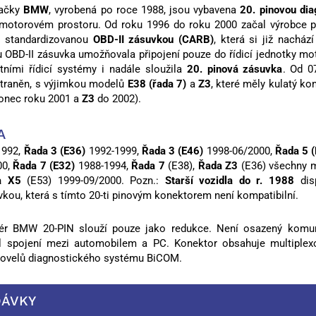
načky
BMW
, vyrobená po roce 1988, jsou vybavena
20. pinovou di
 motorovém prostoru. Od roku 1996 do roku 2000 začal výrobce p
t standardizovanou
OBD-II zásuvkou (CARB)
, která si již nacház
u OBD-II zásuvka umožňovala připojení pouze do řídicí jednotky mo
ními řídicí systémy i nadále sloužila
20. pinová zásuvka
. Od 0
straněn, s výjimkou modelů
E38 (řada 7)
a
Z3
, které měly kulatý k
onec roku 2001 a
Z3
do 2002).
A
1992,
Řada 3 (E36)
1992-1999,
Řada 3 (E46)
1998-06/2000,
Řada 5 
00,
Řada 7 (E32)
1988-1994,
Řada 7
(E38),
Řada Z3
(E36) všechny 
a X5
(E53) 1999-09/2000. Pozn.:
Starší vozidla do r. 1988
dis
kou, která s tímto 20-ti pinovým konektorem není kompatibilní.
tér BMW 20-PIN slouží pouze jako redukce. Není osazený komu
 spojení mezi automobilem a PC. Konektor obsahuje multiplexo
 povelů diagnostického systému BiCOM.
DÁVKY