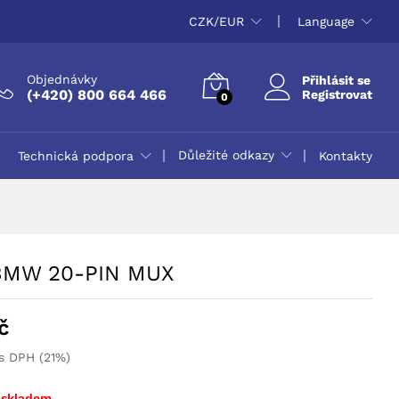
1.076,90
Kč
CZK/EUR
Language
Objednávky
Přihlásit se
(+420) 800 664 466
Registrovat
0
Důležité odkazy
Technická podpora
Kontakty
BMW 20-PIN MUX
č
s DPH (21%)
 skladem