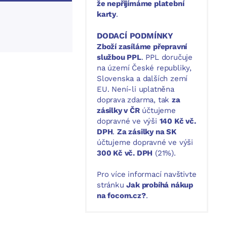
že nepřijímáme platební
karty
.
DODACÍ PODMÍNKY
Zboží zasíláme přepravní
službou PPL
. PPL doručuje
na území České republiky,
Slovenska a dalších zemí
EU. Není-li uplatněna
doprava zdarma, tak
za
zásilky v ČR
účtujeme
dopravné ve výši
140 Kč vč.
DPH
.
Za zásilky na SK
účtujeme dopravné ve výši
300 Kč vč. DPH
(21%).
Pro více informací navštivte
stránku
Jak probíhá nákup
na focom.cz?
.