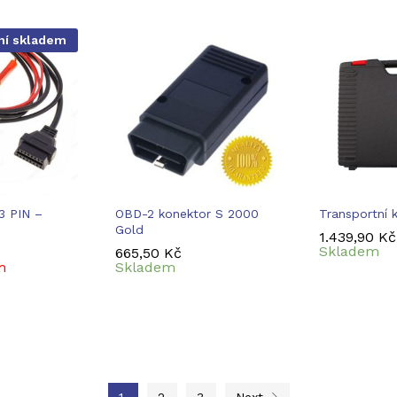
ní skladem
3 PIN –
OBD-2 konektor S 2000
Transportní 
Gold
1.439,90
1.439,90
Kč
Kč
Skladem
665,50
665,50
Kč
Kč
m
Skladem
1
2
3
Next