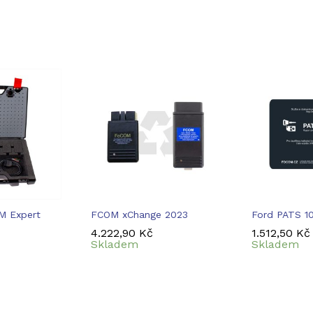
M Expert
FCOM xChange 2023
Ford PATS 1
4.222,90
4.222,90
Kč
Kč
1.512,50
1.512,50
Kč
Kč
Skladem
Skladem