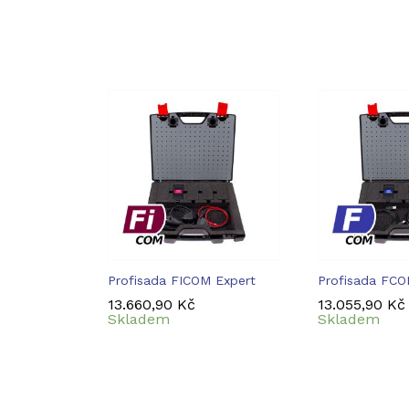
Profisada FICOM Expert
Profisada FCO
13.660,90
13.660,90
Kč
Kč
13.055,90
13.055,90
Kč
Kč
Skladem
Skladem