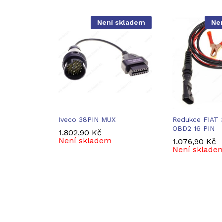
Není skladem
Ne
Iveco 38PIN MUX
Redukce FIAT 
OBD2 16 PIN
1.802,90
1.802,90
Kč
Kč
Není skladem
1.076,90
1.076,90
Kč
Kč
Není sklade