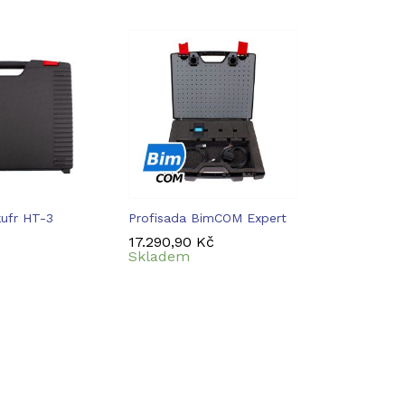
kufr HT-3
Profisada BimCOM Expert
17.290,90
17.290,90
Kč
Kč
Skladem