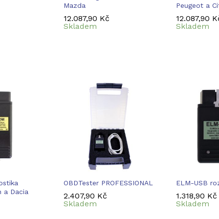
Mazda
Peugeot a Ci
12.087,90
12.087,90
Kč
Kč
12.087,90
12.087,90
K
K
Skladem
Skladem
stika
OBDTester PROFESSIONAL
ELM-USB roz
n a Dacia
2.407,90
2.407,90
Kč
Kč
1.318,90
1.318,90
Kč
Kč
Skladem
Skladem