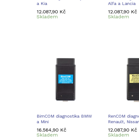
a Kia
Alfa a Lancia
12.087,90
12.087,90
Kč
Kč
12.087,90
12.087,90
Kč
Kč
Skladem
Skladem
BimCOM diagnostika BMW
RenCOM diagno
a Mini
Renault, Nissa
16.564,90
16.564,90
Kč
Kč
12.087,90
12.087,90
Kč
Kč
Skladem
Skladem