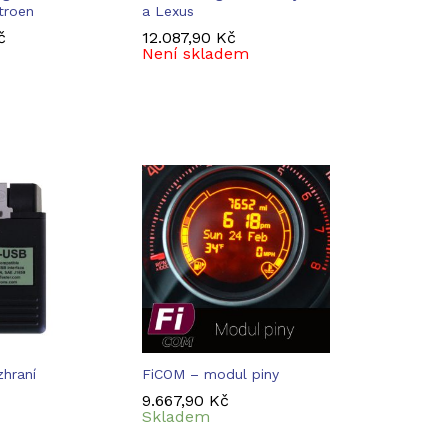
troen
a Lexus
č
č
12.087,90
12.087,90
Kč
Kč
Není skladem
hraní
FiCOM – modul piny
9.667,90
9.667,90
Kč
Kč
Skladem