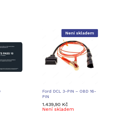
Není skladem
0
Ford DCL 3-PIN – OBD 16-
PIN
1.439,90
1.439,90
Kč
Kč
Není skladem